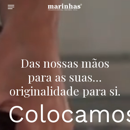
Menu
Skip
to
main
content
Das
nossas
mãos
para
as
suas…
originalidade
para
si.
Colocamo