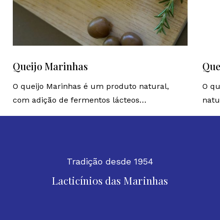
Queijo Marinhas
Que
O queijo Marinhas é um produto natural,
O qu
com adição de fermentos lácteos…
natu
Tradição desde 1954
Lacticínios
das
Marinhas