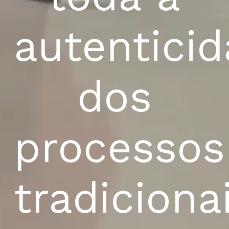
toda
a
autentici
dos
processos
tradiciona