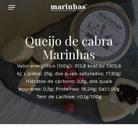
Menu
Skip
to
main
content
Queijo de cabra
Marinhas
Valor energético (100g): 313,8 kcal ou 1302,6
kj; Lípidos: 25g, dos quais saturados: 17,92g;
Hidratos de carbono: 2,9g, dos quais
açucares: 0,5g; Proteínas: 18,24g; Sal:1,00g
Teor de Lactose: <0,1g/100g