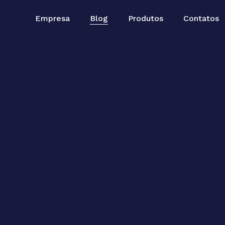
Skip
Empresa
Blog
Produtos
Contatos
to
main
content